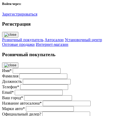
Войти через:
Зарегистрироваться
Регистрация
Розничный покупатель
Автосалон
Установочный центр
Оптовые продажи
Интернет-магазин
Розничный покупатель
Имя*
Фамилия
Должность
Телефон*
Email*
Ваш город*
Название автосалона*
Марки авто*
Официальный дилер?