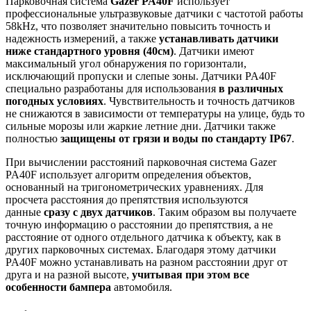
Парковочная система
Gazer PA40F
использует
профессиональные ультразвуковые датчики с частотой работы
58kHz, что позволяет значительно повысить точность и
надежность измерений, а также
устанавливать датчики
ниже стандартного уровня (40см)
. Датчики имеют
максимальный угол обнаружения по горизонтали,
исключающий пропуски и слепые зоны. Датчики PA40F
специально разработаны для использования
в различных
погодных условиях
. Чувствительность и точность датчиков
не снижаются в зависимости от температуры на улице, будь то
сильные морозы или жаркие летние дни. Датчики также
полностью
защищены от грязи и воды по стандарту IP67
.
При вычислении расстояний парковочная система Gazer
PA40F использует алгоритм определения объектов,
основанный на тригонометрических уравнениях. Для
просчета расстояния до препятствия используются
данные
сразу с двух датчиков
. Таким образом вы получаете
точную информацию о расстоянии до препятствия, а не
расстояние от одного отдельного датчика к объекту, как в
других парковочных системах. Благодаря этому датчики
PA40F можно устанавливать на разном расстоянии друг от
друга и на разной высоте,
учитывая при этом все
особенности бампера
автомобиля.