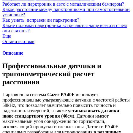
Работает ли парктроник в авто с металлическим бампером?
Какое расстояние между парктрониками при самостоятельной
установке?
Как узнать, исправен ли парктроник?
Какие поломки парктроника встречаются чаще всего и с чем
они связаны?
Еще
Оставить отзыв
Описание
Профессиональные датчики и
тригонометрический расчет
расстояния
Парковочная система
Gazer PA40F
использует
профессиональные ультразвуковые датчики с частотой работы
58kHz, что позволяет значительно повысить точность и
надежность измерений, а также
устанавливать датчики
ниже стандартного уровня (40см)
. Датчики имеют
максимальный угол обнаружения по горизонтали,
исключающий пропуски и слепые зоны. Датчики PA40F
специально разработаны для использования
в различных