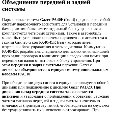
Объединение передней и задней
системы
Парковочная система
Gazer PA40F (front)
представляет собой
систему парковочного ассистента для установки в передний
бампер автомобиля, имеет отдельный блок управления и
комплектуется четырьмя датчиками. Также в автомобиль
может быть установлена система парковочного ассистента в
задний бампер Gazer PA40/45R (rear), которая имеет
отдельный блок управления и четыре датчика. Коммутация
PA40/45R разработана специально для исключения излишней
прокладки проводов и минимизации наводок или помех при
передаче сигналов от датчиков к блоку управления. При
этом
передняя и задняя системы
парковки Gazer с
легкостью
объединяются в единую систему опциональным
кабелем PAC10
.
При объединении двух систем в единую используется общий
динамик или подключение к дисплею Gazer PAD20.
При
движении назад передняя система также остается
активной
и уведомляет о приближении к объектам. Звуковая
частота сигналов передней и задней систем значительно
отличаются (примеры звучания), чтобы водитель на слух смог
без труда различить их и мгновенно отреагировать. При