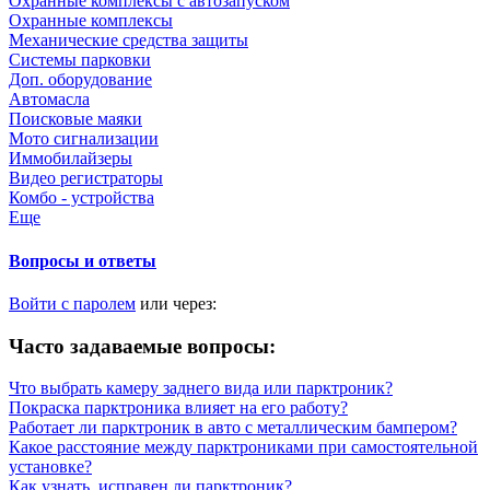
Охранные комплексы с автозапуском
Охранные комплексы
Механические средства защиты
Системы парковки
Доп. оборудование
Автомасла
Поисковые маяки
Мото сигнализации
Иммобилайзеры
Видео регистраторы
Комбо - устройства
Еще
Вопросы и ответы
Войти с паролем
или через:
Часто задаваемые вопросы:
Что выбрать камеру заднего вида или парктроник?
Покраска парктроника влияет на его работу?
Работает ли парктроник в авто с металлическим бампером?
Какое расстояние между парктрониками при самостоятельной
установке?
Как узнать, исправен ли парктроник?