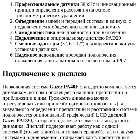
Профессиональные датчики
58 kHz и инновационный
принцип определения расстояния на основе
тригонометрических уравнений
Объединение
задней и передней системы в единую, с
подключением к общему дисплею или динамику
Самодиагностика
неисправностей при включении
Подключение
к опциональному дисплею PAD20
Сменные адаптеры
(3°, 6°, 12°) для корректировки угла
установки датчиков
Надежное исполнение
проводки подключения,
повышенная защита датчиков от пыли и влаги IP67
Подключение к дисплею
Парковочная система
Gazer PA40F
стандартно комплектуется
динамиком, который оповещает о наличии препятствий и
приближении к ним. Громкость динамика можно
отрегулировать или при необходимости отключить. Для
визуального определения препятствий и расстояния к системе
подключается опциональный графический
LCD дисплей
Gazer PAD20
, который подключается вместо стандартного
динамика. Дисплей поддерживает работу как с одной
системой (только задней или только передней), так и с двумя
системами одновременно, отображает карту препятствий в