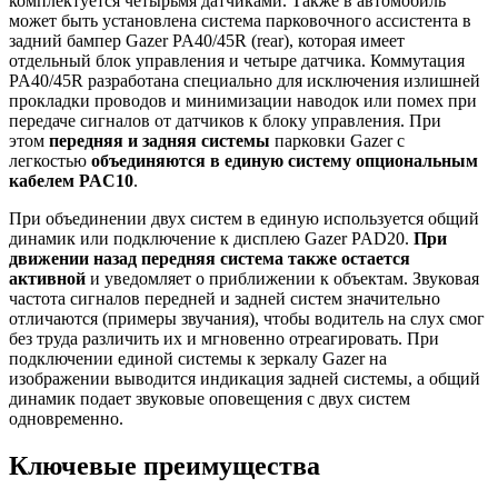
комплектуется четырьмя датчиками. Также в автомобиль
может быть установлена система парковочного ассистента в
задний бампер Gazer PA40/45R (rear), которая имеет
отдельный блок управления и четыре датчика. Коммутация
PA40/45R разработана специально для исключения излишней
прокладки проводов и минимизации наводок или помех при
передаче сигналов от датчиков к блоку управления. При
этом
передняя и задняя системы
парковки Gazer с
легкостью
объединяются в единую систему опциональным
кабелем PAC10
.
При объединении двух систем в единую используется общий
динамик или подключение к дисплею Gazer PAD20.
При
движении назад передняя система также остается
активной
и уведомляет о приближении к объектам. Звуковая
частота сигналов передней и задней систем значительно
отличаются (примеры звучания), чтобы водитель на слух смог
без труда различить их и мгновенно отреагировать. При
подключении единой системы к зеркалу Gazer на
изображении выводится индикация задней системы, а общий
динамик подает звуковые оповещения с двух систем
одновременно.
Ключевые преимущества