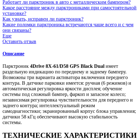
Работает ли парктроник в авто с металлическим бампером?
Какое расстояние между парктрониками при самостоятельной
установке?
Как узнать, исправен ли парктроник?
Какие поломки парктроника встречаются чаще всего и с чем
они связаны?
Еще
Оставить отзыв
Описание
Парктроник
4Drive 8X-61/D58 GPS Black Dual
имеет
раздельную индикацию по переднему и заднему бамперу.
Возможны три варианта активатора включения переднего
контура. В датчике парковки имеется: ручная (6 режимов) и
автоматическая регулировка яркости дисплея; обучение
системы под сложный бампер, фаркоп и запасное колесо;
независимая регулировка чувствительности для переднего и
заднего контура; интеллектуальный режим
самодиагностики; экранированный корпус блока управления;
датчики 58 кГц обеспечивают высокую стабильность
системы.
ТЕХНИЧЕСКИЕ ХАРАКТЕРИСТИКИ