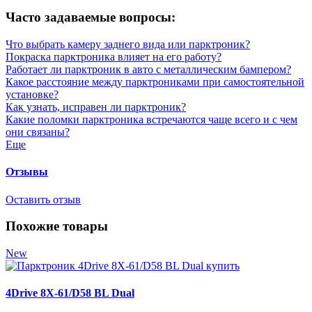
Часто задаваемые вопросы:
Что выбрать камеру заднего вида или парктроник?
Покраска парктроника влияет на его работу?
Работает ли парктроник в авто с металлическим бампером?
Какое расстояние между парктрониками при самостоятельной
установке?
Как узнать, исправен ли парктроник?
Какие поломки парктроника встречаются чаще всего и с чем
они связаны?
Еще
Отзывы
Оставить отзыв
Похожие товары
New
4Drive 8X-61/D58 BL Dual