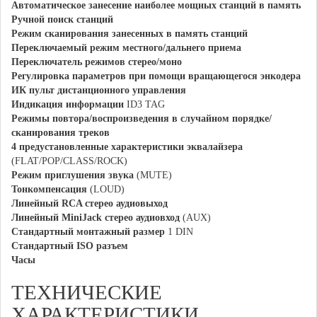
Автоматическое занесение наиболее мощных станций в память
Ручной поиск станций
Режим сканирования занесенных в память станций
Переключаемый режим местного/дальнего приема
Переключатель режимов стерео/моно
Регулировка параметров при помощи вращающегося энкодера
ИК пульт дистанционного управления
Индикация информации
ID3 TAG
Режимы повтора/воспроизведения в случайном порядке/
сканирования треков
4 предустановленные характеристики эквалайзера
(FLAT/POP/CLASS/ROCK)
Режим приглушения звука
(MUTE)
Тонкомпенсация
(LOUD)
Линейный RCA стерео аудиовыход
Линейный MiniJack стерео аудиовход
(AUX)
Стандартный монтажный размер
1 DIN
Стандартный ISO разъем
Часы
ТЕХНИЧЕСКИЕ
ХАРАКТЕРИСТИКИ