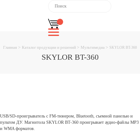
Главная
>
Каталог продукции и решений
>
Мультимедиа
>
SKYLOR BT-360
SKYLOR BT-360
USB/SD-проигрыватель с FM-тюнером, Bluetooth, съемной панелью и
пультом ДУ. Магнитола SKYLOR BT-360 проигрывает аудио-файлы MP3
и WMA форматов.