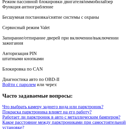
Режим пассивной блокировки двигателя/иммобилайзер
Функция антиограбление
Бесшумная постановка/снятие системы с охраны
Сервисный режим Valet
Запирание/отпирание дверей при включении/выключении
зажигания
Авторизация PIN
штатными кнопками
Блокировка по CAN
Диагностика авто по OBD-II
Войти с паролем
или через:
Часто задаваемые вопросы:
Что выбрать камеру заднего вида или парктроник?
Покраска парктроника влияет на его работу?
Работает ли парктроник в авто с металлическим бампером?
Какое расстояние между парктрониками при самостоятельной
установке?