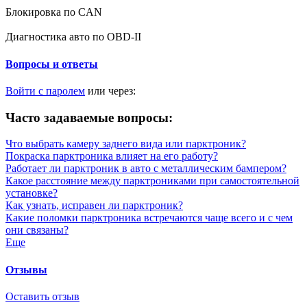
Блокировка по CAN
Диагностика авто по OBD-II
Вопросы и ответы
Войти с паролем
или через:
Часто задаваемые вопросы:
Что выбрать камеру заднего вида или парктроник?
Покраска парктроника влияет на его работу?
Работает ли парктроник в авто с металлическим бампером?
Какое расстояние между парктрониками при самостоятельной
установке?
Как узнать, исправен ли парктроник?
Какие поломки парктроника встречаются чаще всего и с чем
они связаны?
Еще
Отзывы
Оставить отзыв