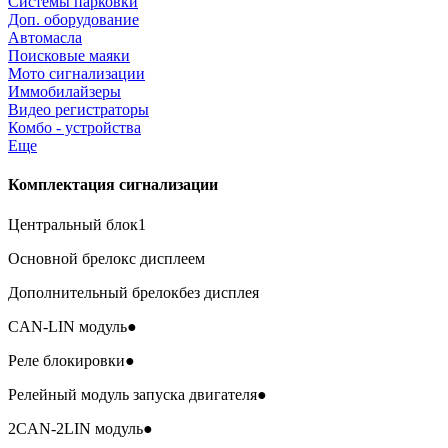
Системы парковки
Доп. оборудование
Автомасла
Поисковые маяки
Мото сигнализации
Иммобилайзеры
Видео регистраторы
Комбо - устройства
Еще
Комплектация сигнализации
Центральный блок
1
Основной брелок
с дисплеем
Дополнительный брелок
без дисплея
CAN-LIN модуль
●
Реле блокировки
●
Релейный модуль запуска двигателя
●
2CAN-2LIN модуль
●