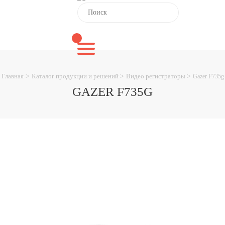
Главная
>
Каталог продукции и решений
>
Видео регистраторы
>
Gazer F735g
GAZER F735G