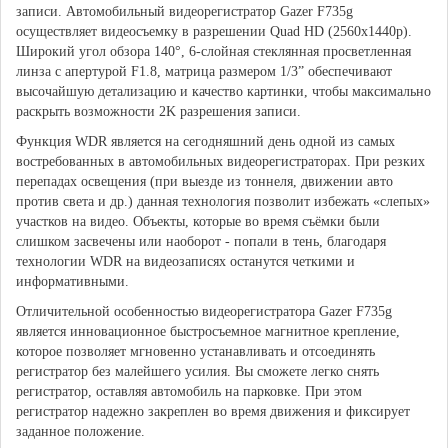
записи. Автомобильный видеорегистратор Gazer F735g
осуществляет видеосъемку в разрешении Quad HD (2560x1440p).
Широкий угол обзора 140°, 6-слойная стеклянная просветленная
линза с апертурой F1.8, матрица размером 1/3” обеспечивают
высочайшую детализацию и качество картинки, чтобы максимально
раскрыть возможности 2K разрешения записи.
Функция WDR является на сегодняшний день одной из самых
востребованных в автомобильных видеорегистраторах. При резких
перепадах освещения (при выезде из тоннеля, движении авто
против света и др.) данная технология позволит избежать «слепых»
участков на видео. Объекты, которые во время съёмки были
слишком засвечены или наоборот - попали в тень, благодаря
технологии WDR на видеозаписях останутся четкими и
информативными.
Отличительной особенностью видеорегистратора Gazer F735g
является инновационное быстросъемное магнитное крепление,
которое позволяет мгновенно устанавливать и отсоединять
регистратор без малейшего усилия. Вы сможете легко снять
регистратор, оставляя автомобиль на парковке. При этом
регистратор надежно закреплен во время движения и фиксирует
заданное положение.