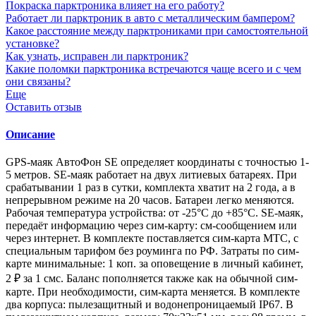
Покраска парктроника влияет на его работу?
Работает ли парктроник в авто с металлическим бампером?
Какое расстояние между парктрониками при самостоятельной
установке?
Как узнать, исправен ли парктроник?
Какие поломки парктроника встречаются чаще всего и с чем
они связаны?
Еще
Оставить отзыв
Описание
GPS-маяк АвтоФон SE определяет координаты с точностью 1-
5 метров. SE-маяк работает на двух литиевых батареях. При
срабатывании 1 раз в сутки, комплекта хватит на 2 года, а в
непрерывном режиме на 20 часов. Батареи легко меняются.
Рабочая температура устройства: от -25°С до +85°С. SE-маяк,
передаёт информацию через сим-карту: см-сообщением или
через интернет. В комплекте поставляется сим-карта МТС, с
специальным тарифом без роуминга по РФ. Затраты по сим-
карте минимальные: 1 коп. за оповещение в личный кабинет,
2 ₽ за 1 смс. Баланс пополняется также как на обычной сим-
карте. При необходимости, сим-карта меняется. В комплекте
два корпуса: пылезащитный и водонепроницаемый IP67. В