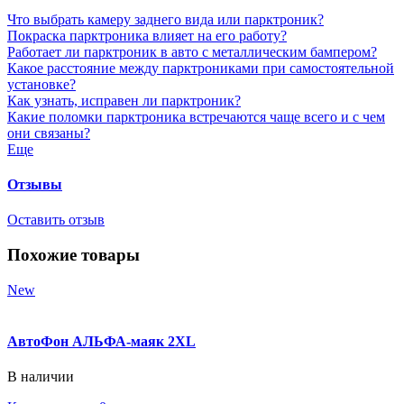
Что выбрать камеру заднего вида или парктроник?
Покраска парктроника влияет на его работу?
Работает ли парктроник в авто с металлическим бампером?
Какое расстояние между парктрониками при самостоятельной
установке?
Как узнать, исправен ли парктроник?
Какие поломки парктроника встречаются чаще всего и с чем
они связаны?
Еще
Отзывы
Оставить отзыв
Похожие товары
New
АвтоФон АЛЬФА-маяк 2XL
В наличии