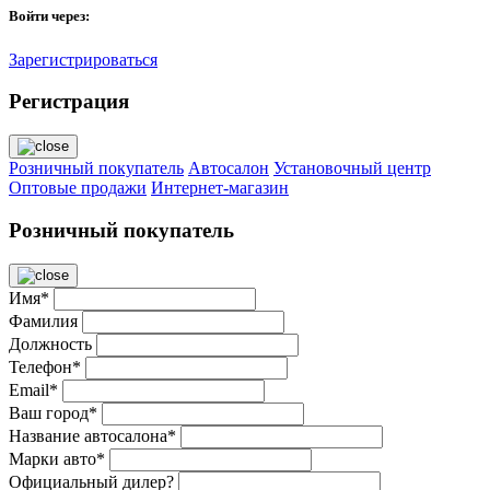
Войти через:
Зарегистрироваться
Регистрация
Розничный покупатель
Автосалон
Установочный центр
Оптовые продажи
Интернет-магазин
Розничный покупатель
Имя*
Фамилия
Должность
Телефон*
Email*
Ваш город*
Название автосалона*
Марки авто*
Официальный дилер?