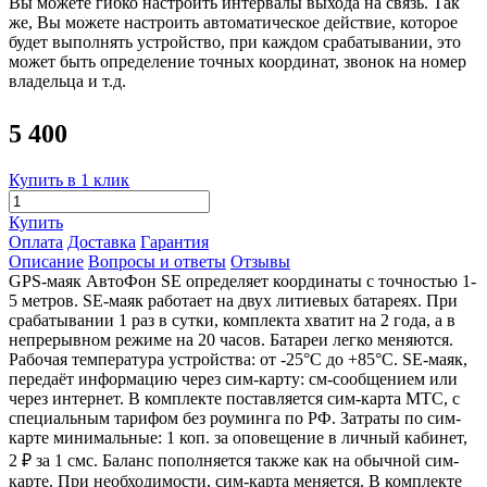
Вы можете гибко настроить интервалы выхода на связь. Так
же, Вы можете настроить автоматическое действие, которое
будет выполнять устройство, при каждом срабатывании, это
может быть определение точных координат, звонок на номер
владельца и т.д.
5 400
Купить в 1 клик
Купить
Оплата
Доставка
Гарантия
Описание
Вопросы и ответы
Отзывы
GPS-маяк АвтоФон SE определяет координаты с точностью 1-
5 метров. SE-маяк работает на двух литиевых батареях. При
срабатывании 1 раз в сутки, комплекта хватит на 2 года, а в
непрерывном режиме на 20 часов. Батареи легко меняются.
Рабочая температура устройства: от -25°С до +85°С. SE-маяк,
передаёт информацию через сим-карту: см-сообщением или
через интернет. В комплекте поставляется сим-карта МТС, с
специальным тарифом без роуминга по РФ. Затраты по сим-
карте минимальные: 1 коп. за оповещение в личный кабинет,
2 ₽ за 1 смс. Баланс пополняется также как на обычной сим-
карте. При необходимости, сим-карта меняется. В комплекте