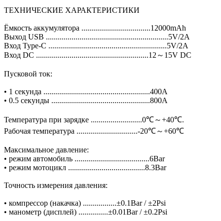
ТЕХНИЧЕСКИЕ ХАРАКТЕРИСТИКИ
Ёмкость аккумулятора ...................................12000mAh
Выход USB ..............................................................5V/2A
Вход Type-C ............................................................5V/2A
Вход DC .........................................................12～15V DC
Пусковой ток:
• 1 секунда ......................................................400A
• 0.5 секунды ..................................................800A
Температура при зарядке ..........................0℃～+40℃.
Рабочая температура ...............................-20℃～+60℃
Максимальное давление:
• режим автомобиль ......................................6Bar
• режим мотоцикл .......................................8.3Bar
Точность измерения давления:
• компрессор (накачка) .................±0.1Bar / ±2Psi
• манометр (дисплей) ...............±0.01Bar / ±0.2Psi