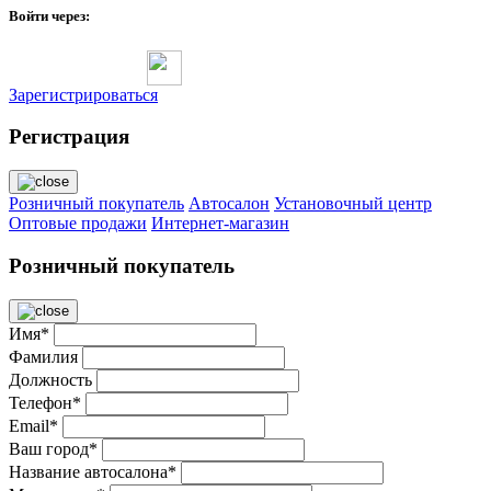
Войти через:
Зарегистрироваться
Регистрация
Розничный покупатель
Автосалон
Установочный центр
Оптовые продажи
Интернет-магазин
Розничный покупатель
Имя*
Фамилия
Должность
Телефон*
Email*
Ваш город*
Название автосалона*