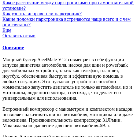
Какое расстояние между парктрониками при самостоятельной
установке?
Как узнать, исправен ли парктроник?
Какие поломки парктроника встречаются чаще всего и с чем
они связаны?
Еще
Оставить отзыв
Описание
Мощный бустер SteelMate V12 совмещает в себе функции
запуска двигателя
автомобиля, насоса для шин и powerbank
для мобильных устройств, таких как телефон,
планшет,
ноутбук, обеспечивая быструю и эффективную помощь в
любых ситуациях.
Это пусковое устройство способно
моментально запустить двигатель не только
автомобиля, но и
мотоцикла, лодочного мотора, снегохода, что делает его
универсальным
для использования.
Встроенный компрессор с манометром и комплектом насадок
позволяет накачивать
шины автомобиля, мотоцикла или даже
велосипеда.
Производительность компрессора:
31Л/мин.
Максимальное давление для шин автомобиля-6Bar.
Прочный пластиковый корпус и защита от короткого