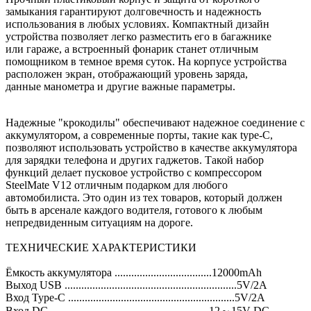
замыкания гарантируют
долговечность и надежность
использования в любых условиях.
Компактный дизайн
устройства позволяет легко разместить его в багажнике
или гараже, а встроенный фонарик станет отличным
помощником в темное время суток. На корпусе устройства
расположен экран, отображающий уровень заряда,
данные манометра и другие важные параметры.
Надежные "крокодилы" обеспечивают надежное соединение с
аккумулятором, а
современные порты, такие как type-C,
позволяют использовать устройство в качестве
аккумулятора
для зарядки телефона и других гаджетов.
Такой набор
функций делает пусковое устройство с компрессором
SteelMate V12
отличным подарком для любого
автомобилиста.
Это один из тех товаров, который должен
быть в арсенале каждого водителя, готового
к любым
непредвиденным ситуациям на дороге.
ТЕХНИЧЕСКИЕ ХАРАКТЕРИСТИКИ
Ёмкость аккумулятора ...................................12000mAh
Выход USB ..............................................................5V/2A
Вход Type-C ............................................................5V/2A
Вход DC .........................................................12～15V DC