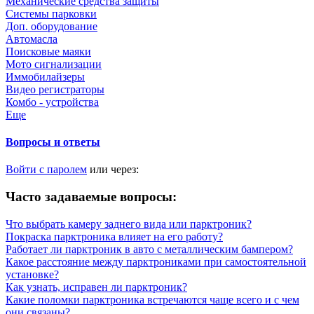
Механические средства защиты
Системы парковки
Доп. оборудование
Автомасла
Поисковые маяки
Мото сигнализации
Иммобилайзеры
Видео регистраторы
Комбо - устройства
Еще
Вопросы и ответы
Войти с паролем
или через:
Часто задаваемые вопросы:
Что выбрать камеру заднего вида или парктроник?
Покраска парктроника влияет на его работу?
Работает ли парктроник в авто с металлическим бампером?
Какое расстояние между парктрониками при самостоятельной
установке?
Как узнать, исправен ли парктроник?
Какие поломки парктроника встречаются чаще всего и с чем
они связаны?