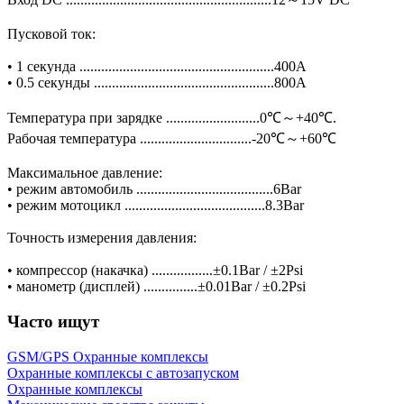
Пусковой ток:
• 1 секунда ......................................................400A
• 0.5 секунды ..................................................800A
Температура при зарядке ..........................0℃～+40℃.
Рабочая температура ...............................-20℃～+60℃
Максимальное давление:
• режим автомобиль ......................................6Bar
• режим мотоцикл .......................................8.3Bar
Точность измерения давления:
• компрессор (накачка) .................±0.1Bar / ±2Psi
• манометр (дисплей) ...............±0.01Bar / ±0.2Psi
Часто ищут
GSM/GPS Охранные комплексы
Охранные комплексы с автозапуском
Охранные комплексы