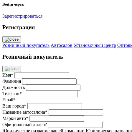
Войти через:
Зарегистрироваться
Регистрация
Розничный покупатель
Автосалон
Установочный центр
Оптов
Розничный покупатель
Имя*
Фамилия
Должность
Телефон*
Email*
Ваш город*
Название автосалона*
Марки авто*
Официальный дилер?
Юридическое название вашей компании
Юридическое названи