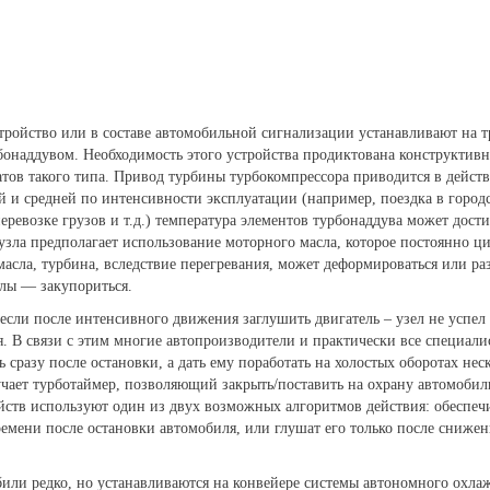
тройство или в составе автомобильной сигнализации устанавливают на т
бонаддувом. Необходимость этого устройства продиктована конструкти
атов такого типа. Привод турбины турбокомпрессора приводится в дейст
й и средней по интенсивности эксплуатации (например, поездка в горо
ревозке грузов и т.д.) температура элементов турбонаддува может дости
зла предполагает использование моторного масла, которое постоянно ци
асла, турбина, вследствие перегревания, может деформироваться или ра
алы — закупориться.
если после интенсивного движения заглушить двигатель – узел не успел 
я. В связи с этим многие автопроизводители и практически все специал
 сразу после остановки, а дать ему поработать на холостых оборотах нес
учает турботаймер, позволяющий закрыть/поставить на охрану автомобил
ств используют один из двух возможных алгоритмов действия: обеспечи
емени после остановки автомобиля, или глушат его только после снижен
били редко, но устанавливаются на конвейере системы автономного охла