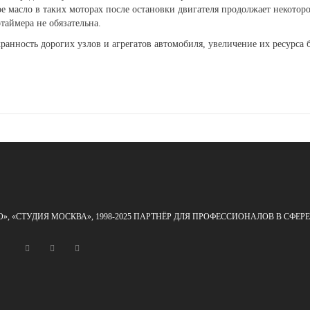
е масло в таких моторах после остановки двигателя продолжает некотор
таймера не обязательна.
ранность дорогих узлов и агрегатов автомобиля, увеличение их ресурса 
О», «СТУДИЯ МОСКВА», 1998-2025 ПАРТНЁР ДЛЯ ПРОФЕССИОНАЛОВ В СФ