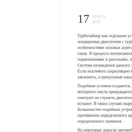
17
августа
2018
Турботаймер как отдельное ус
оснащенные двигателем с тур
особенностями силовых агрег
газов. В процессе интенсивно
торможениями и разгонами, пе
Система охлаждения данного у
Если исключить циркуляцию м
заклинить, а пропускные кан
Подобные условия создаются, 
моторного масла прекращаетс
советуют не глушить двигатель
остынет. В таких случаях выр
Большинство подобных устрой
протяжении определенного вр
определенного значения.
На некоторые дорогие автомо