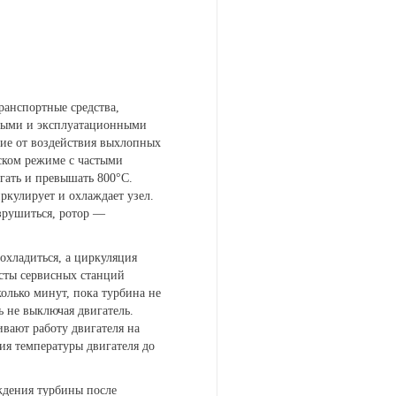
ранспортные средства,
вными и эксплуатационными
вие от воздействия выхлопных
дском режиме с частыми
гать и превышать 800°С.
ркулирует и охлаждает узел.
зрушиться, ротор —
охладиться, а циркуляция
исты сервисных станций
колько минут, пока турбина не
ь не выключая двигатель.
вают работу двигателя на
ия температуры двигателя до
ждения турбины после